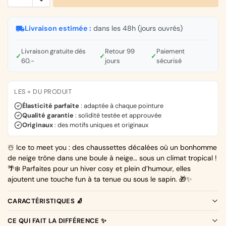
Livraison estimée :
dans les 48h (jours ouvrés)
Livraison gratuite dès
Retour 99
Paiement
✓
✓
✓
60.-
jours
sécurisé
LES + DU PRODUIT
Élasticité parfaite
: adaptée à chaque pointure
Qualité garantie
: solidité testée et approuvée
Originaux
: des motifs uniques et originaux
☃️ Ice to meet you : des chaussettes décalées où un bonhomme
de neige trône dans une boule à neige… sous un climat tropical !
🌴❄️ Parfaites pour un hiver cosy et plein d’humour, elles
ajoutent une touche fun à ta tenue ou sous le sapin. 🎁✨
CARACTÉRISTIQUES 🧦
CE QUI FAIT LA DIFFÉRENCE ✨