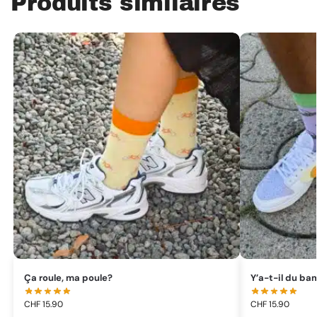
Produits similaires
Ça roule, ma poule?
Y’a-t-il du ba
CHF
15.90
CHF
15.90