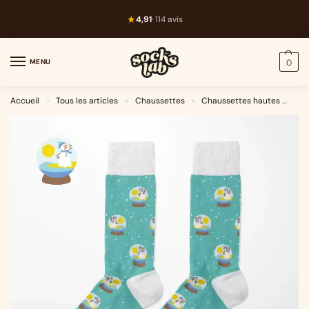
★
4,91
· 114 avis
MENU
0
Accueil
Tous les articles
Chaussettes
Chaussettes hautes
Ice
>
>
>