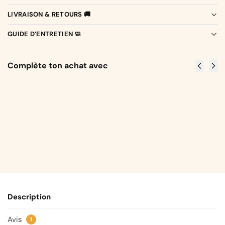
LIVRAISON & RETOURS 🚚
GUIDE D’ENTRETIEN 🧼
Complète ton achat avec
Qui s'y
La Renne
frotte, s'y
des
pique
Neiges
CHF
15.90
CHF
15.90
Choisir
Choisir
la
la
taille
taille
Description
Avis
1