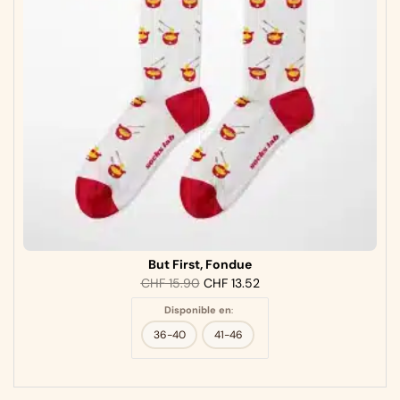
But First, Fondue
CHF
15.90
CHF
13.52
Disponible en
:
36-40
41-46