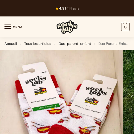
★
4,91
· 114 avis
MENU
0
Accueil
Tous les articles
Duo-parent-enfant
Duo Parent-Enfant · Fondue
>
>
>