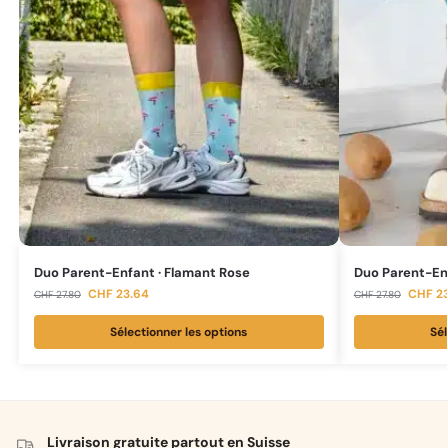
Duo Parent-Enfant · Flamant Rose
Duo Parent-Enf
CHF
23.64
CHF
23
CHF
27.80
CHF
27.80
Sélectionner les options
Sél
Livraison gratuite partout en Suisse