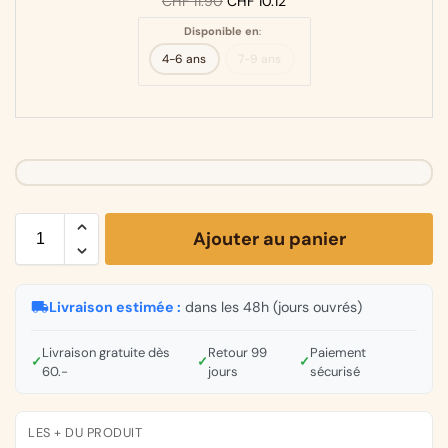
CHF
11.90
CHF
10.12
Disponible en
:
4-6 ans
7-9 ans
Ajouter au panier
Livraison estimée :
dans les 48h (jours ouvrés)
Livraison gratuite dès
Retour 99
Paiement
✓
✓
✓
60.-
jours
sécurisé
LES + DU PRODUIT