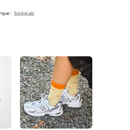
rque :
SocksLab