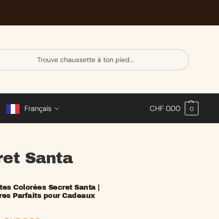
Re
ch
er
ch
e
Français
CHF
0.00
0
ret Santa
es Colorées Secret Santa |
res Parfaits pour Cadeaux