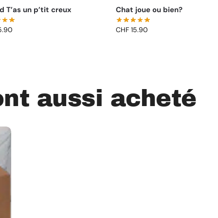
 T’as un p’tit creux
Chat joue ou bien?
5.90
CHF
15.90
ont aussi acheté