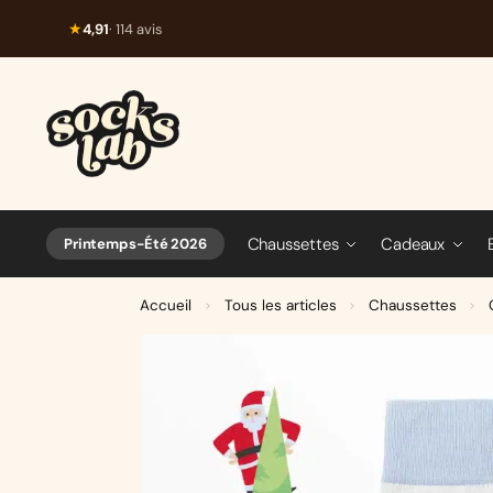
★
4,91
· 114 avis
Chaussettes
Cadeaux
Printemps-Été 2026
Accueil
Tous les articles
Chaussettes
>
>
>