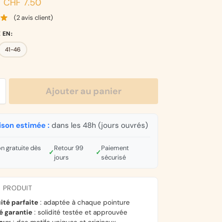
CHF
7.50
(
2
avis client)
E EN
:
41-46
Ajouter au panier
ison estimée :
dans les 48h (jours ouvrés)
on gratuite dès
Retour 99
Paiement
✓
✓
jours
sécurisé
U PRODUIT
cité parfaite
: adaptée à chaque pointure
é garantie
: solidité testée et approuvée