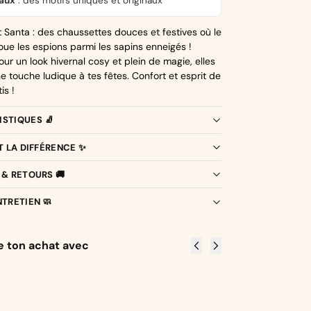
naux
: des motifs uniques et originaux
 Santa : des chaussettes douces et festives où le
oue les espions parmi les sapins enneigés !
our un look hivernal cosy et plein de magie, elles
e touche ludique à tes fêtes. Confort et esprit de
is !
STIQUES 🧦
IT LA DIFFÉRENCE ✨
 & RETOURS 🚚
NTRETIEN 🧼
 ton achat avec
Qui s'y
Lutin
Livr
frotte, s'y
insolite
Pres
pique
CHF
15.90
CHF
1