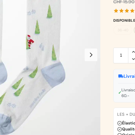
CHF
15.90
DISPONIBL
36-40
Livra
Livrais
✓
60.-
LES + D
Élasti
Qualit