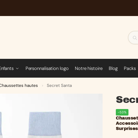
Enfants
Personnalisation logo
Notre histoire
Blog
Packs
Chaussettes hautes
Secret Santa
>
Sec
-53%
Chaussett
Accessoi
Surprises