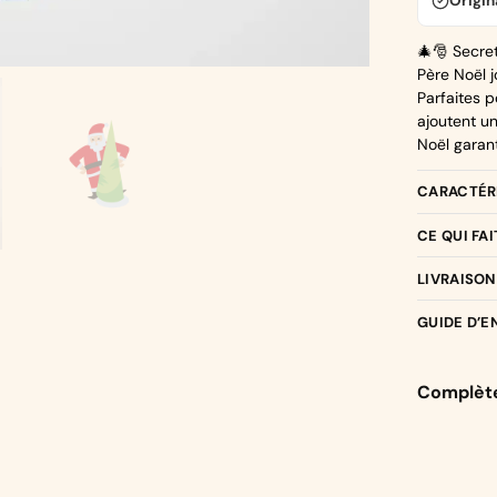
Origi
🎄🎅 Secret
Père Noël j
Parfaites p
ajoutent un
Noël garant
CARACTÉRI
CE QUI FA
LIVRAISON
GUIDE D’E
Complète