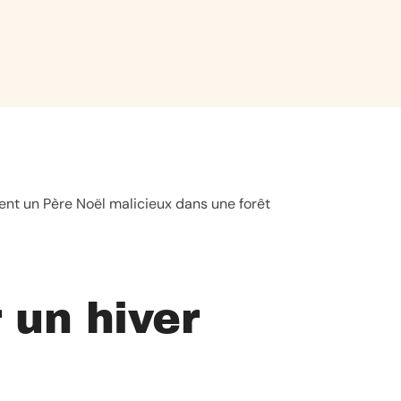
CHF
15.90
Choisir
Cho
la
tail
Choisir
taille
la
taille
ent un Père Noël malicieux dans une forêt
 un hiver