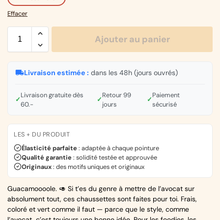
Effacer
Ajouter au panier
Livraison estimée :
dans les 48h (jours ouvrés)
Livraison gratuite dès
Retour 99
Paiement
✓
✓
✓
60.-
jours
sécurisé
LES + DU PRODUIT
Élasticité parfaite
: adaptée à chaque pointure
Qualité garantie
: solidité testée et approuvée
Originaux
: des motifs uniques et originaux
Guacamoooole. 🥑 Si t’es du genre à mettre de l’avocat sur
absolument tout, ces chaussettes sont faites pour toi. Frais,
coloré et vert comme il faut — parce que le style, comme
l’avocat, c’est toujours une bonne idée. Pour les foodies, les