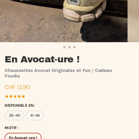
En Avocat-ure !
Chaussettes Avocat Originales et Fun | Cadeau
Foodie
CHF
12.90
DISPONIBLE EN
:
36-40
41-46
MOTIF
:
En Avocat-ure !