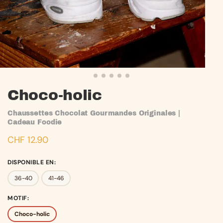
Choco-holic
Chaussettes Chocolat Gourmandes Originales |
Cadeau Foodie
CHF
12.90
DISPONIBLE EN
:
36-40
41-46
MOTIF
:
Choco-holic