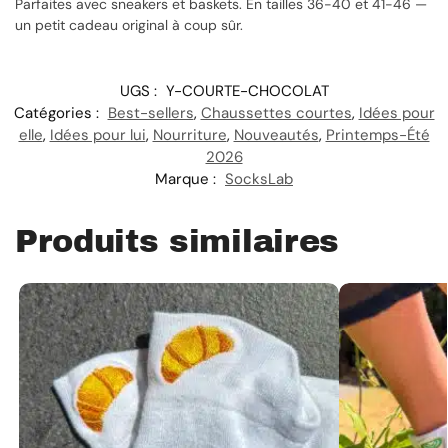
Parfaites avec sneakers et baskets. En tailles 36-40 et 41-46 —
un petit cadeau original à coup sûr.
UGS :
Y-COURTE-CHOCOLAT
Catégories :
Best-sellers
,
Chaussettes courtes
,
Idées pour
elle
,
Idées pour lui
,
Nourriture
,
Nouveautés
,
Printemps-Été
2026
Marque :
SocksLab
Produits similaires