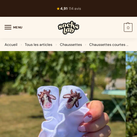
★
4,91
· 114 avis
MENU
0
Accueil
Tous les articles
Chaussettes
Chaussettes courtes
Me
>
>
>