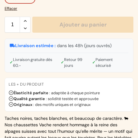
Effacer
Ajouter au panier
Livraison estimée :
dans les 48h (jours ouvrés)
Livraison gratuite dès
Retour 99
Paiement
✓
✓
✓
60.-
jours
sécurisé
LES + DU PRODUIT
Élasticité parfaite
: adaptée à chaque pointure
Qualité garantie
: solidité testée et approuvée
Originaux
: des motifs uniques et originaux
Taches noires, taches blanches, et beaucoup de caractère. 🐄
Nos chaussettes Vache rendent hommage à la reine des
alpages suisses avec tout l’humour qu’elle mérite — un motif qui
fait sourire autant les locaux que les touristes. Pour les Helvètes