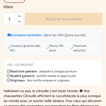
Effacer
Ajouter au panier
Livraison estimée :
dans les 48h (jours ouvrés)
Livraison gratuite dès
Retour 99
Paiement
✓
✓
✓
60.-
jours
sécurisé
LES + DU PRODUIT
Élasticité parfaite
: adaptée à chaque pointure
Qualité garantie
: solidité testée et approuvée
Originaux
: des motifs uniques et originaux
Halloween ou pas, la citrouille c’est toute l’année. 🎃 Nos
chaussettes Citrouille affichent la cucurbitacée la plus iconique
du monde avec un sourire taillé dedans. Pour ceux qui décorent
en orange dès septembre, qui regardent les films d’horreur en