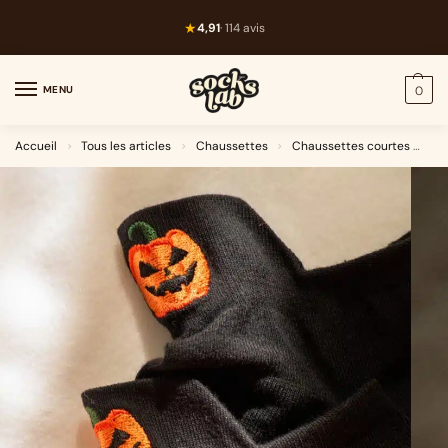
★
4,91
· 114 avis
MENU
0
Accueil
Tous les articles
Chaussettes
Chaussettes courtes
6-
>
>
>