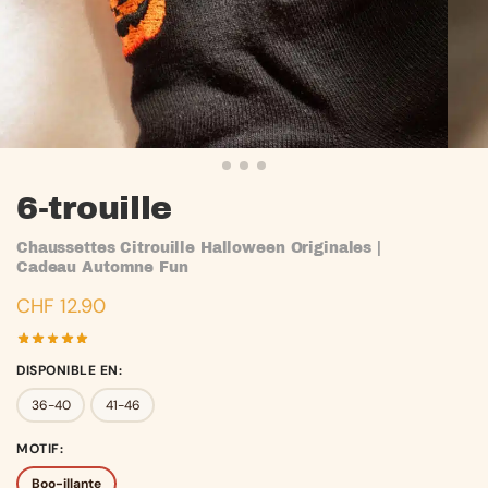
6-trouille
Chaussettes Citrouille Halloween Originales |
Cadeau Automne Fun
CHF
12.90
DISPONIBLE EN
:
36-40
41-46
MOTIF
:
Boo-illante