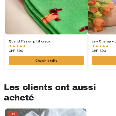
Quand T’as un p’tit creux
Le « Champ » 
CHF
15.90
CHF
15.90
Choisir la taille
Les clients ont aussi
acheté
-15%