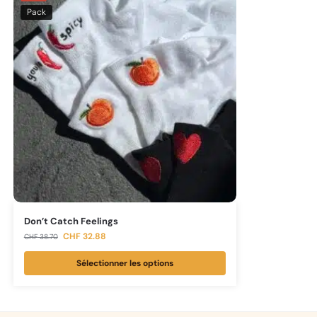
Pack
Don’t Catch Feelings
CHF
32.88
CHF
38.70
Sélectionner les options