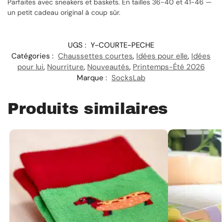
Parfaites avec sneakers et baskets. En tailles 36-40 et 41-46 —
un petit cadeau original à coup sûr.
UGS :
Y-COURTE-PECHE
Catégories :
Chaussettes courtes
,
Idées pour elle
,
Idées
pour lui
,
Nourriture
,
Nouveautés
,
Printemps-Été 2026
Marque :
SocksLab
Produits similaires