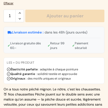
Effacer
Ajouter au panier
Livraison estimée :
dans les 48h (jours ouvrés)
Livraison gratuite dès
Retour 99
Paiement
✓
✓
✓
60.-
jours
sécurisé
LES + DU PRODUIT
Élasticité parfaite
: adaptée à chaque pointure
Qualité garantie
: solidité testée et approuvée
Originaux
: des motifs uniques et originaux
On a tous notre péché mignon. Le nôtre, c’est les chaussettes.
🍑 Nos chaussettes Pêche jouent sur le double sens avec une
malice qu’on assume — la pêche douce et sucrée, légèrement
veloutée, pour ceux qui savourent leurs petites addictions sans