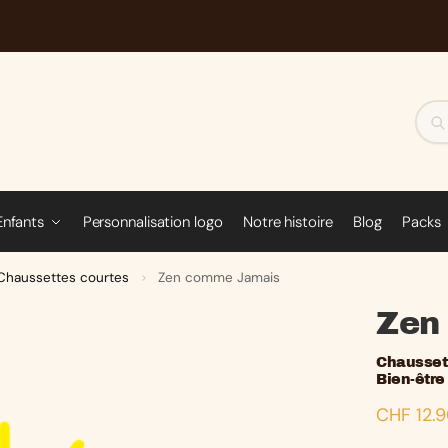
Enfants
Personnalisation logo
Notre histoire
Blog
Packs
Chaussettes courtes
Zen comme Jamais
>
Zen
Chausset
Bien-être
CHF
12.