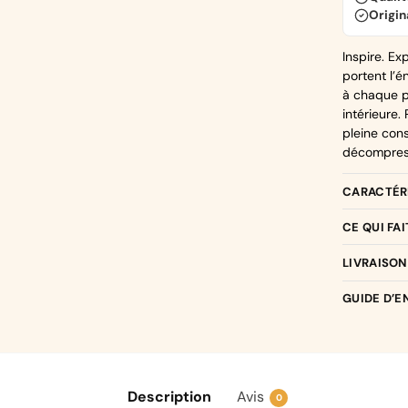
Origi
Inspire. Ex
portent l’
à chaque pa
intérieure.
pleine con
décompress
CARACTÉRI
CE QUI FA
LIVRAISON
GUIDE D’E
Description
Avis
0