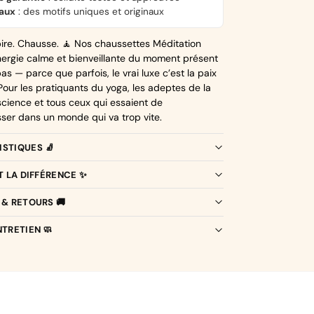
naux
: des motifs uniques et originaux
pire. Chausse. 🧘 Nos chaussettes Méditation
énergie calme et bienveillante du moment présent
s — parce que parfois, le vrai luxe c’est la paix
 Pour les pratiquants du yoga, les adeptes de la
science et tous ceux qui essaient de
er dans un monde qui va trop vite.
STIQUES 🧦
IT LA DIFFÉRENCE ✨
 & RETOURS 🚚
NTRETIEN 🧼