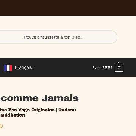
Re
ch
er
ch
e
Français
CHF
0.00
0
 comme Jamais
tes Zen Yoga Originales | Cadeau
 Méditation
90