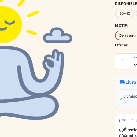
DISPONIBLE
36-40
MOTIF
:
Zen comm
Effacer
Livra
Livrais
✓
60.-
LES + D
Élasti
Qualit