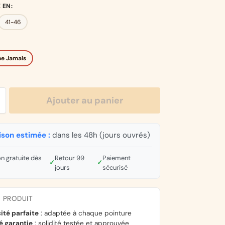
 EN
:
41-46
e Jamais
Ajouter au panier
ison estimée :
dans les 48h (jours ouvrés)
on gratuite dès
Retour 99
Paiement
✓
✓
jours
sécurisé
U PRODUIT
cité parfaite
: adaptée à chaque pointure
é garantie
: solidité testée et approuvée