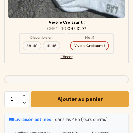
Vive le Croissant !
CHF
12.90
CHF
10.97
Disponible en
:
Motif
:
36-40
41-46
Vive le Croissant !
Effacer
Ajouter au panier
Livraison estimée :
dans les 48h (jours ouvrés)
Livraison gratuite dès
Retour 99
Paiement