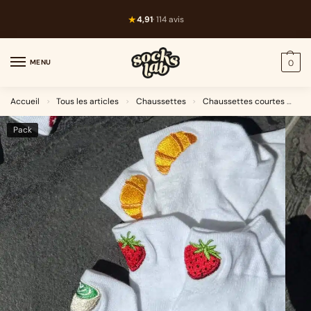
★
4,91
· 114 avis
MENU
0
Accueil
Tous les articles
Chaussettes
Chaussettes courtes
Fo
>
>
>
Pack