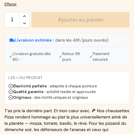
Effacer
Ajouter au panier
Livraison estimée :
dans les 48h (jours ouvrés)
Livraison gratuite dès
Retour 99
Paiement
✓
✓
✓
60.-
jours
sécurisé
LES + DU PRODUIT
Élasticité parfaite
: adaptée à chaque pointure
Qualité garantie
: solidité testée et approuvée
Originaux
: des motifs uniques et originaux
T’as pris la dernière part. Et mon cœur avec. 🍕 Nos chaussettes
Pizza rendent hommage au plat le plus universellement aimé de
la planète — mozza, tomate, basilic, le rêve. Pour les pizzaioli du
dimanche soir, les défenseurs de l’ananas et ceux qui