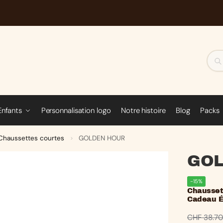
Enfants
Personnalisation logo
Notre histoire
Blog
Packs
Chaussettes courtes
GOLDEN HOUR
>
GOL
-15%
Chaussett
Cadeau 
CHF
38.7