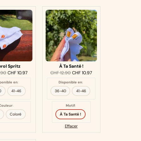
rol Spritz
À Ta Santé !
.90
CHF
10.97
CHF
12.90
CHF
10.97
ponible en
:
Disponible en
:
0
41-46
36-40
41-46
Couleur
:
Motif
:
Coloré
À Ta Santé !
Effacer