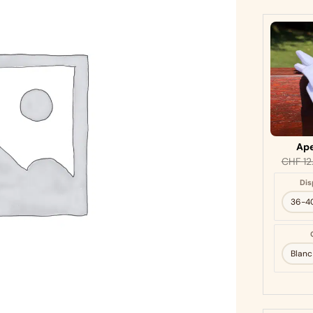
Ape
CHF
12
Dis
36-4
Blanc