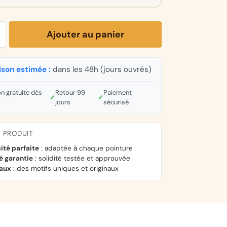
Ajouter au panier
ison estimée :
dans les 48h (jours ouvrés)
on gratuite dès
Retour 99
Paiement
✓
✓
jours
sécurisé
U PRODUIT
cité parfaite
: adaptée à chaque pointure
é garantie
: solidité testée et approuvée
naux
: des motifs uniques et originaux