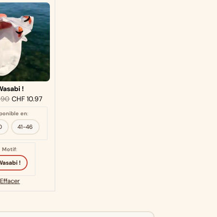
asabi !
.90
CHF
10.97
ponible en
:
0
41-46
Motif
:
asabi !
Effacer