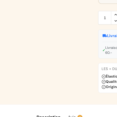
Livra
Livrais
✓
60.-
LES + D
Élasti
Qualit
Origi