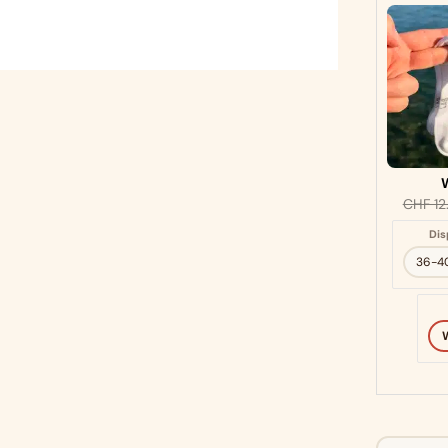
W
CHF
12
Dis
36-4
W