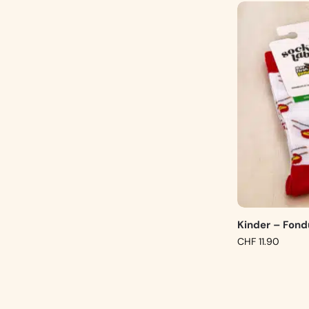
Kinder – Fon
CHF
11.90