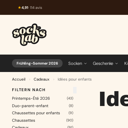
★
4,91
· 114 avis
Socken
Geschenke
K
Frühling-Sommer 2026
Accueil
Cadeaux
Idées pour enfants
>
>
FILTERN NACH
Id
Printemps-Été 2026
(43)
Duo-parent-enfant
(8)
Chaussettes pour enfants
(9)
Chaussettes
(90)
Cadeaux
(91)