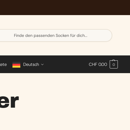
Su
ch
e
kete
Deutsch
CHF
0.00
0
er