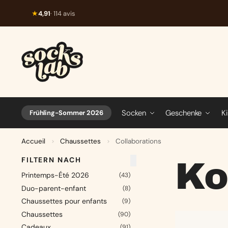
★
4,91
· 114 avis
Socken
Geschenke
K
Frühling-Sommer 2026
Accueil
Chaussettes
Collaborations
>
>
FILTERN NACH
Ko
Printemps-Été 2026
(43)
Duo-parent-enfant
(8)
Chaussettes pour enfants
(9)
Chaussettes
(90)
Cadeaux
(91)