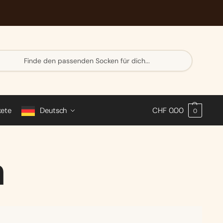
Su
ch
e
kete
Deutsch
CHF
0.00
0
n