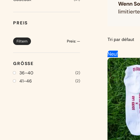
Wenn Soc
limitiert
PREIS
Filtern
Preis:
—
Neu!
GRÖSSE
36–40
(2)
41–46
(2)