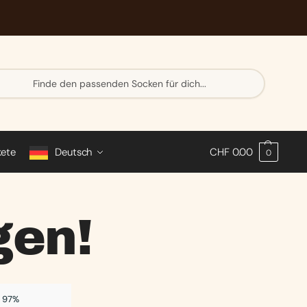
Su
ch
e
kete
Deutsch
CHF
0.00
0
gen!
97%