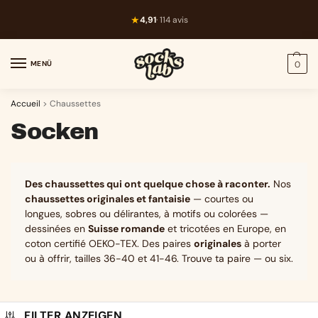
★
4,91
· 114 avis
MENÜ
0
Accueil
>
Chaussettes
Socken
Des chaussettes qui ont quelque chose à raconter.
Nos
chaussettes originales et fantaisie
— courtes ou
longues, sobres ou délirantes, à motifs ou colorées —
dessinées en
Suisse romande
et tricotées en Europe, en
coton certifié OEKO-TEX. Des paires
originales
à porter
ou à offrir, tailles 36-40 et 41-46. Trouve ta paire — ou six.
FILTER ANZEIGEN