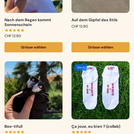
Nach dem Regen kommt
Auf dem Gipfel des Stils
Sonnenschein
CHF
12.90
CHF
12.90
Grösse wählen
Grösse wählen
Neu!
Boo-tiful!
Ça joue, ou bien ? (collab)