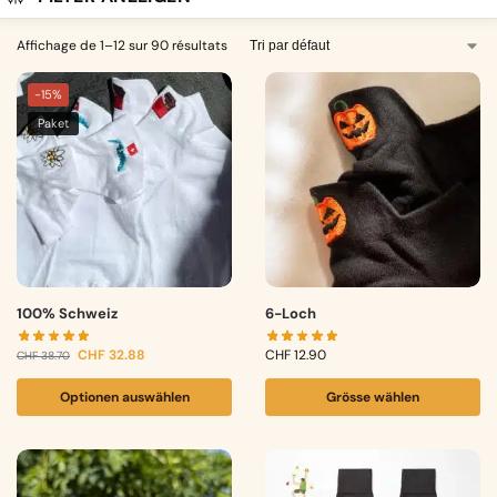
Affichage de 1–12 sur 90 résultats
-15%
Paket
100% Schweiz
6-Loch
CHF
32.88
CHF
12.90
CHF
38.70
Optionen auswählen
Grösse wählen