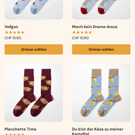
Vollgas
Mach kein Drama draus
CHF
15.90
CHF
15.90
Grösse wählen
Grösse wählen
Planchette Time
Du bist der Käse zu meiner
Kartoffel