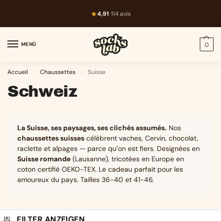
★
4,91
· 114 avis
MENÜ
0
Accueil
Chaussettes
Suisse
>
>
Schweiz
La Suisse, ses paysages, ses clichés assumés.
Nos
chaussettes suisses
célèbrent vaches, Cervin, chocolat,
raclette et alpages — parce qu’on est fiers. Designées en
Suisse romande
(Lausanne), tricotées en Europe en
coton certifié OEKO-TEX. Le cadeau parfait pour les
amoureux du pays. Tailles 36-40 et 41-46.
FILTER ANZEIGEN