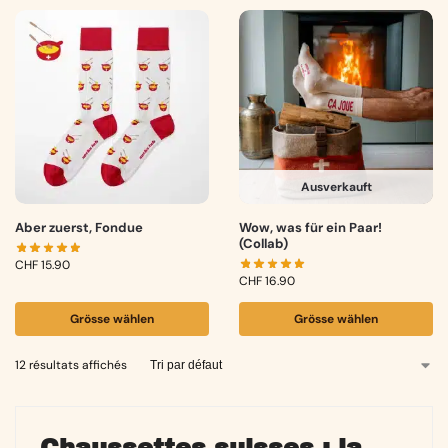
Ausverkauft
Aber zuerst, Fondue
Wow, was für ein Paar!
(Collab)
CHF
15.90
CHF
16.90
Grösse wählen
Grösse wählen
12 résultats affichés
Chaussettes suisses : la