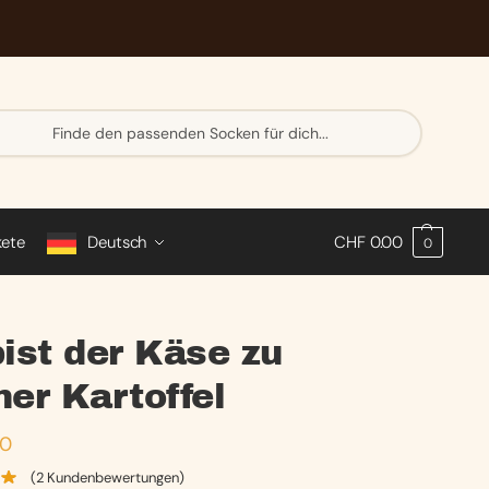
Su
ch
e
kete
Deutsch
CHF
0.00
0
ist der Käse zu
er Kartoffel
90
(
2
Kundenbewertungen)