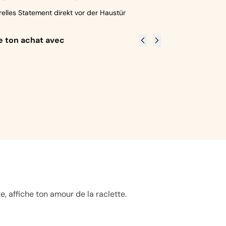
relles Statement direkt vor der Haustür
 ton achat avec
Keine
Planchette
Wha
Sorge,
Time
Duc
alles easy!
CHF
15.90
CHF
CHF
15.90
Grösse
G
wählen
w
Grösse
wählen
, affiche ton amour de la raclette.