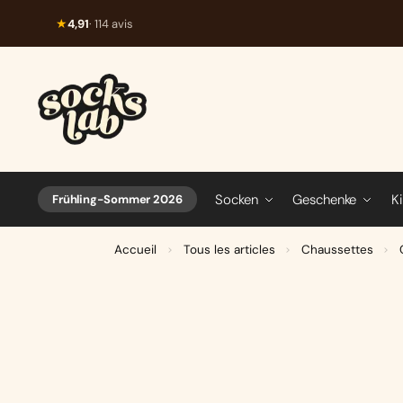
★
4,91
· 114 avis
Socken
Geschenke
K
Frühling-Sommer 2026
Accueil
Tous les articles
Chaussettes
>
>
>