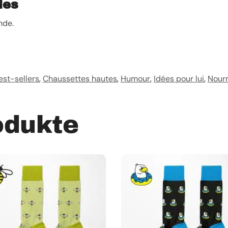
les
nde.
est-sellers
,
Chaussettes hautes
,
Humour
,
Idées pour lui
,
Nourr
odukte