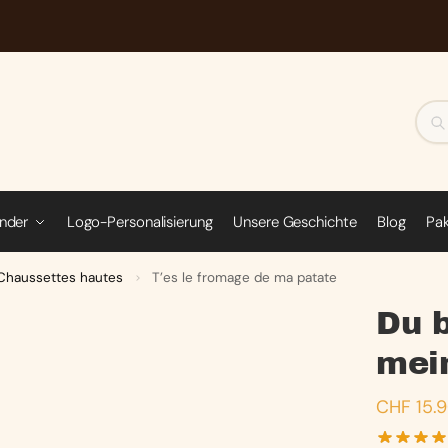
inder
Logo-Personalisierung
Unsere Geschichte
Blog
Pa
Chaussettes hautes
T’es le fromage de ma patate
>
Du b
mein
CHF
15.