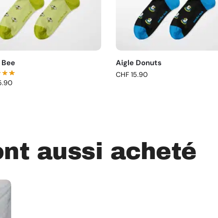
t Bee
Aigle Donuts
CHF
15.90
5.90
ont aussi acheté