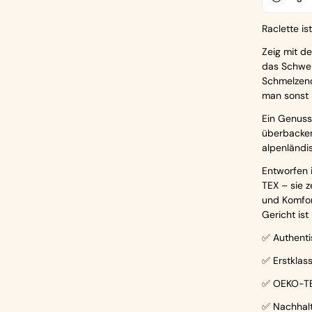
Raclette ist
Zeig mit d
das Schwei
Schmelzend
man sonst 
Ein Genuss 
überbacken
alpenländis
Entworfen 
TEX – sie z
und Komfort
Gericht ist
✅ Authenti
✅ Erstklas
✅ OEKO-TE
✅ Nachhalt