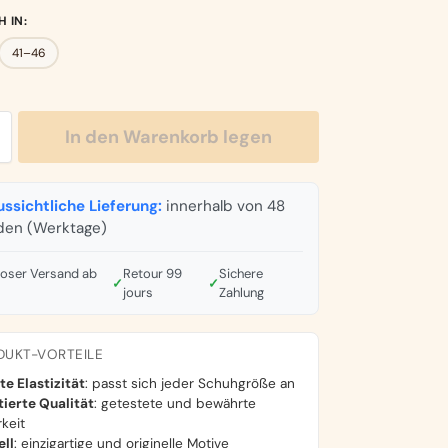
H IN
:
41–46
In den Warenkorb legen
ssichtliche Lieferung:
innerhalb von 48
den (Werktage)
loser Versand ab
Retour 99
Sichere
✓
✓
jours
Zahlung
DUKT-VORTEILE
te Elastizität
: passt sich jeder Schuhgröße an
ierte Qualität
: getestete und bewährte
rkeit
ell
: einzigartige und originelle Motive