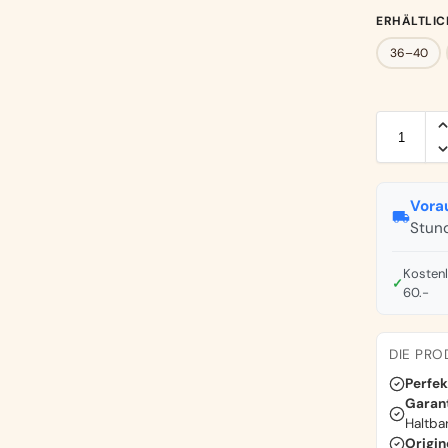
ERHÄLTLIC
36–40
Vorau
Stun
Kosten
✓
60.-
DIE PRO
Perfek
Garant
Haltba
Origin