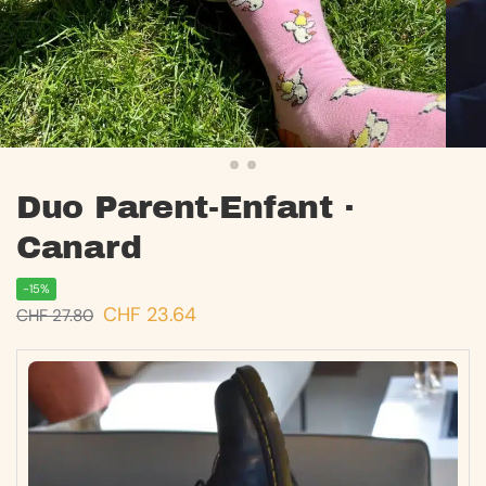
Duo Parent-Enfant ·
Canard
-15%
CHF
23.64
CHF
27.80