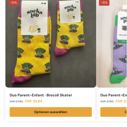
-15%
-15%
Duo Parent-Enfant · Brocoli Skater
Duo Parent-En
CHF
23.64
CHF
23
CHF
27.80
CHF
27.80
Optionen auswählen
O