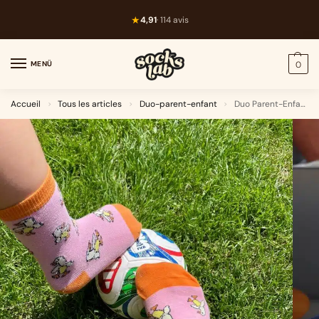
★
4,91
· 114 avis
MENÜ
0
Accueil
Tous les articles
Duo-parent-enfant
Duo Parent-Enfant · Canard
>
>
>