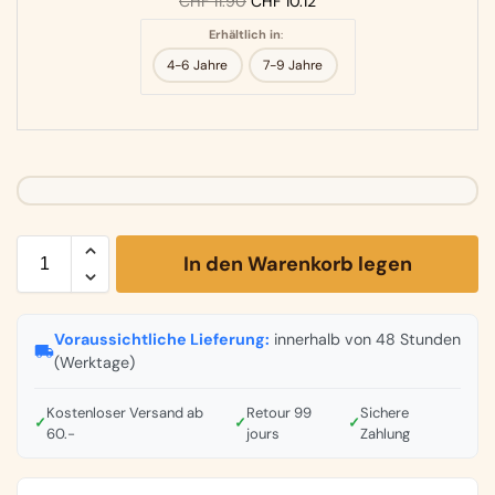
CHF
11.90
CHF
10.12
Erhältlich in
:
4-6 Jahre
7-9 Jahre
In den Warenkorb legen
Voraussichtliche Lieferung:
innerhalb von 48 Stunden
(Werktage)
Kostenloser Versand ab
Retour 99
Sichere
✓
✓
✓
60.-
jours
Zahlung